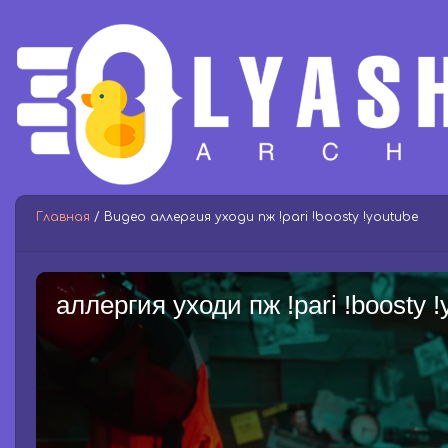
Главная
/ Видео аллергия уходи пж !pari !boosty !youtube
аллергия уходи пж !pari !boosty !