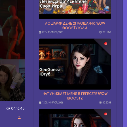
ЛОШАРИК ДЕНЬ 21 !ЛОШАРИК !WOW
!BOOSTY !ОЛИ..
07:16:15 25/08/2025
23:11:56
ЧАТ УНИЖАЕТ МЕНЯ В ГЕГЕСЕРЕ !WOW
!BOOSTY..
13:00:44 07/07/2026
05:20:08
04:16:48
|