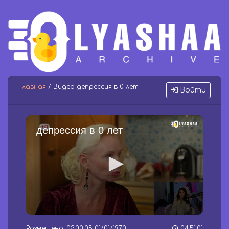
Главная
/ Видео депрессия в 0 лет
Войти
депрессия в 0 лет
0
s
Размещено: 03:00:05 01/01/1970
04:51:01