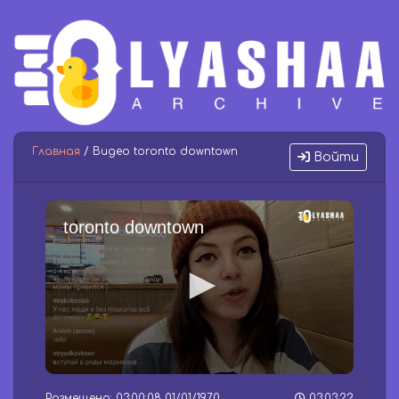
Главная
/ Видео toronto downtown
Войти
toronto downtown
0
s
Размещено: 03:00:08 01/01/1970
03:03:22