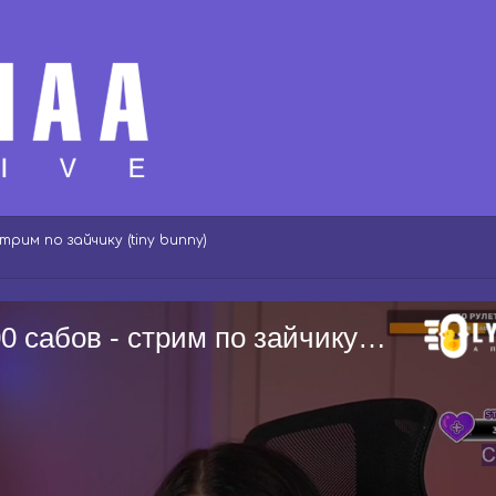
трим по зайчику (tiny bunny)
Почему дома так холодно :( | 2700 сабов - стрим по зайчику (tiny bunny)