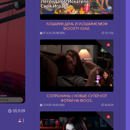
ЛОШАРИК ДЕНЬ 21 !ЛОШАРИК !WOW
!BOOSTY !ОЛИ..
07:16:15 25/08/2025
23:11:56
СОПРОНИНЫ | НОВЫЕ СУПЕР ХОТ
ФОТКИ НА !BOOS..
12:15:00 20/04/2026
04:06:25
05:11:09
|