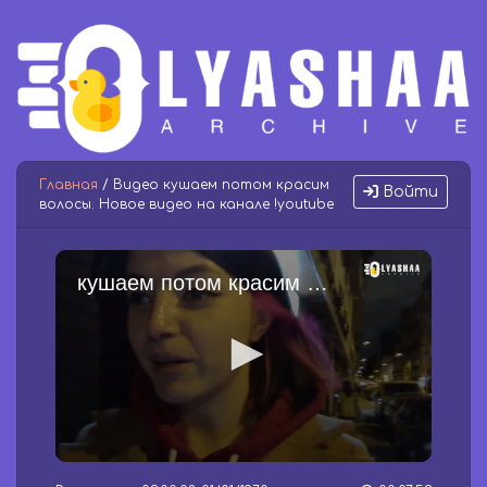
Главная
/ Видео кушаем потом красим
Войти
волосы. Новое видео на канале !youtube
кушаем потом красим волосы. Новое видео на канале !youtube
0
s