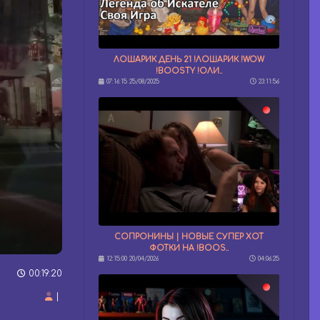
ЛОШАРИК ДЕНЬ 21 !ЛОШАРИК !WOW
!BOOSTY !ОЛИ..
07:16:15 25/08/2025
23:11:56
СОПРОНИНЫ | НОВЫЕ СУПЕР ХОТ
ФОТКИ НА !BOOS..
12:15:00 20/04/2026
04:06:25
00:19:20
|