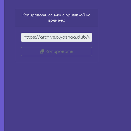
d
s
o
Копировать ссылку с привязкой ко
f
времени:
0
s
e
c
o
n
d
Копировать
s
V
o
l
u
m
e
9
0
%