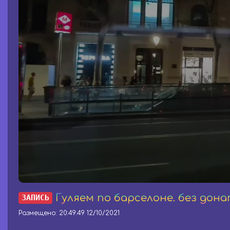
0
s
Гуляем по барселоне. без дон
ЗАПИСЬ
e
c
Размещено: 20:49:49 12/10/2021
o
n