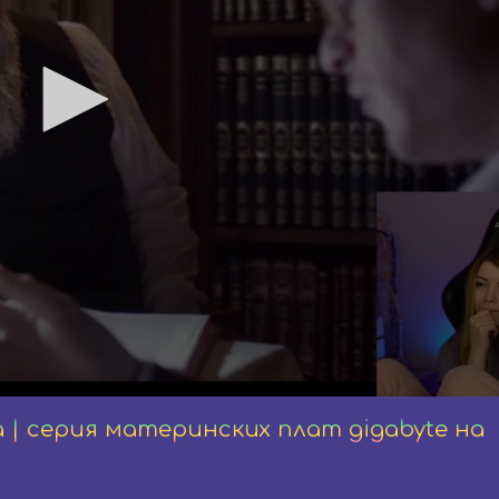
а | серия материнских плат gigabyte на