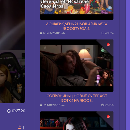
ЛОШАРИК ДЕНЬ 21 !ЛОШАРИК !WOW
!BOOSTY !ОЛИ..
07:16:15 25/08/2025
23:11:56
СОПРОНИНЫ | НОВЫЕ СУПЕР ХОТ
ФОТКИ НА !BOOS..
12:15:00 20/04/2026
04:06:25
01:37:20
|