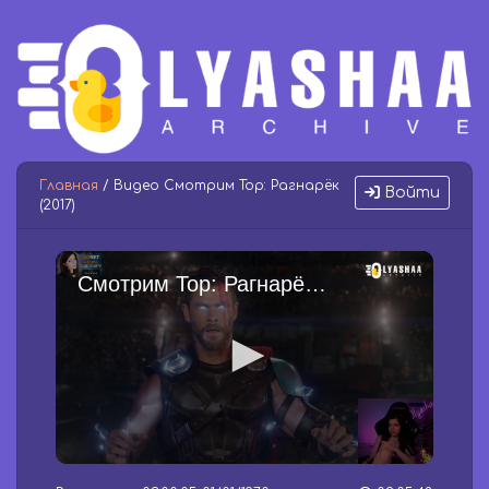
Главная
/ Видео Смотрим Тор: Рагнарёк
Войти
(2017)
Смотрим Тор: Рагнарёк (2017)
0
s