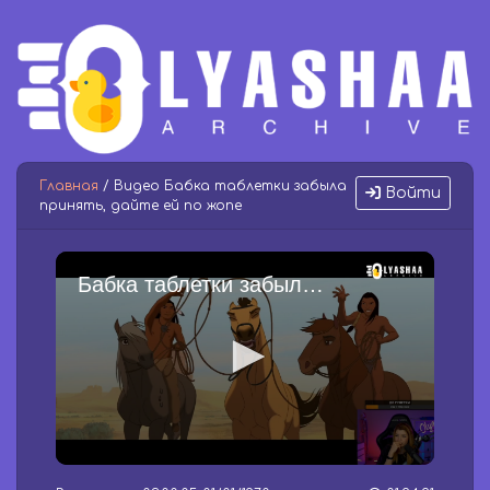
Главная
/ Видео Бабка таблетки забыла
Войти
принять, дайте ей по жопе
Бабка таблетки забыла принять, дайте ей по жопе
0
s