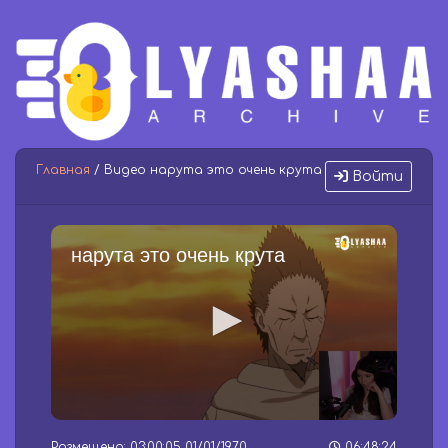
Главная
/ Видео нарута это очень крута
Войти
нарута это очень крута
0
s
Размещено: 03:00:05 01/01/1970
06:48:24