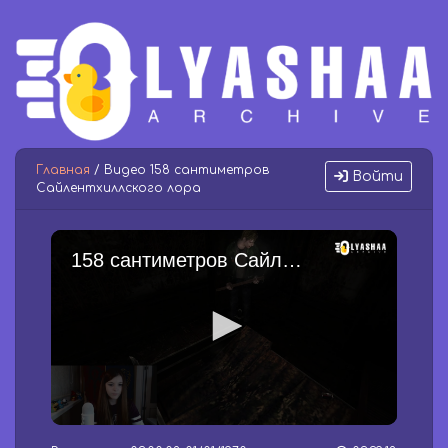
Главная
/ Видео 158 сантиметров
Войти
Сайлентхиллского лора
158 сантиметров Сайлентхиллского лора
0
s