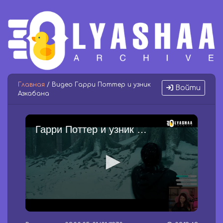
Главная
/ Видео Гарри Поттер и узник
Войти
Азкабана
Гарри Поттер и узник Азкабана
0
s