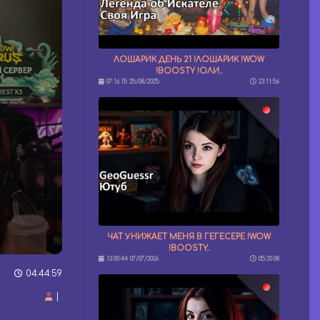
ЛОШАРИК ДЕНЬ 21 !ЛОШАРИК !WOW
!BOOSTY !ОЛИ..
07:16:15 25/08/2025
23:11:56
ЧАТ УНИЖАЕТ МЕНЯ В ГЕГЕСЕРЕ !WOW
!BOOSTY..
13:00:44 07/07/2026
05:20:08
04:44:59
|