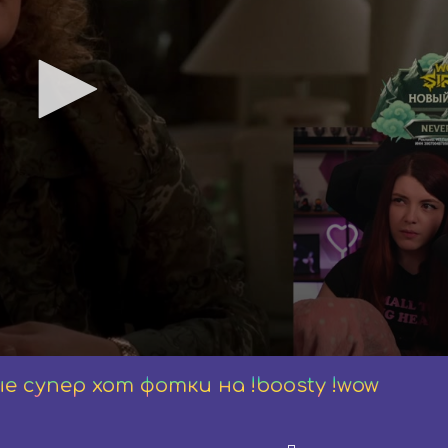
е супер хот фотки на !boosty !wow