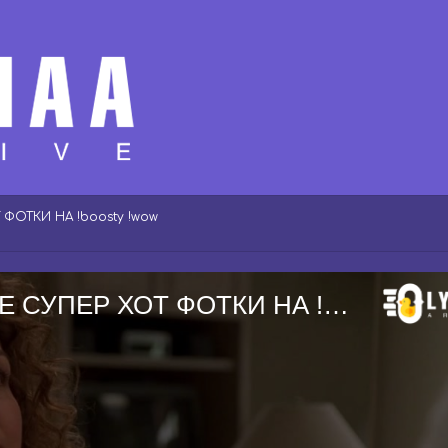
 ФОТКИ НА !boosty !wow
сопронины ням ням ням | НОВЫЕ СУПЕР ХОТ ФОТКИ НА !boosty !wow