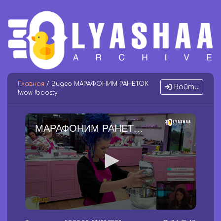
Главная
/ Видео МАРАФОНИМ РАНЕТОК
Войти
!wow !boosty
МАРАФОНИМ РАНЕТОК !wow !boosty
0
s