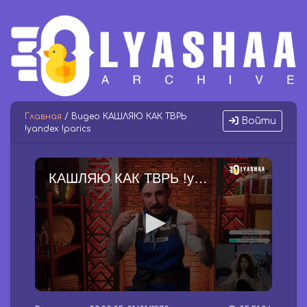
Главная
/ Видео КАШЛЯЮ КАК ТВРЬ
Войти
!yandex !parics
КАШЛЯЮ КАК ТВРЬ !yandex !parics
0
s