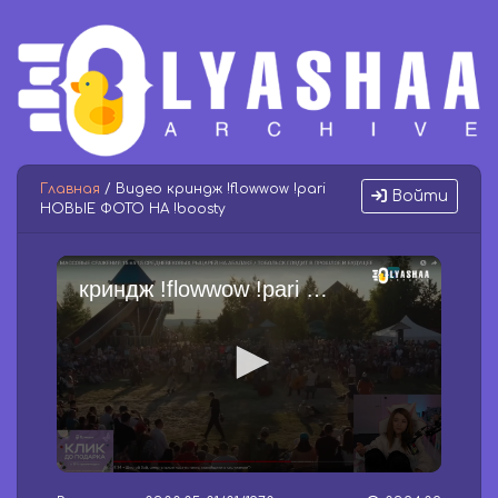
Главная
/ Видео криндж !flowwow !pari
Войти
НОВЫЕ ФОТО НА !boosty
криндж !flowwow !pari НОВЫЕ ФОТО НА !boosty
0
s