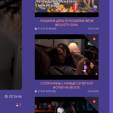
ЛОШАРИК ДЕНЬ 21 !ЛОШАРИК !WOW
!BOOSTY !ОЛИ..
07:16:15 25/08/2025
23:11:56
СОПРОНИНЫ | НОВЫЕ СУПЕР ХОТ
ФОТКИ НА !BOOS..
12:15:00 20/04/2026
04:06:25
02:26:46
|