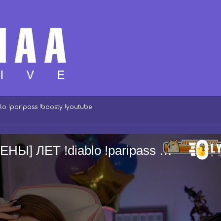
!paripass !boosty !youtube
МНЕ СЕГОДНЯ [ДАННЫЕ УДАЛЕНЫ] ЛЕТ !diablo !paripass !boosty !youtube