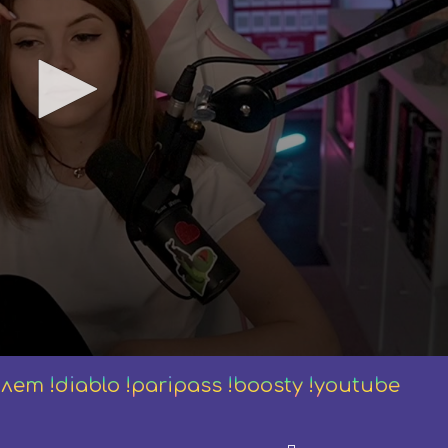
ет !diablo !paripass !boosty !youtube