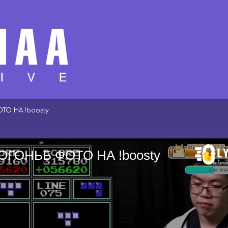
ТО НА !boosty
Е ОГОНЬБ ФОТО НА !boosty