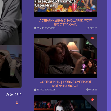
ЛОШАРИК ДЕНЬ 21 !ЛОШАРИК !WOW
!BOOSTY !ОЛИ..
07:16:15 25/08/2025
23:11:56
СОПРОНИНЫ | НОВЫЕ СУПЕР ХОТ
ФОТКИ НА !BOOS..
12:15:00 20/04/2026
04:06:25
04:03:10
|