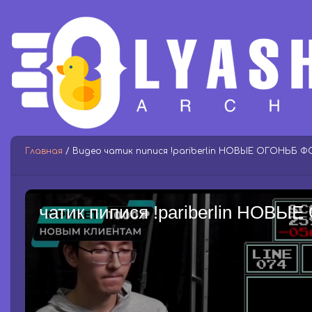
Главная
/ Видео чатик пипися !pariberlin НОВЫЕ ОГОНЬБ ФО
чатик пипися !pariberlin НОВЫ