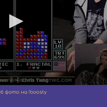
ьб фото на !boosty