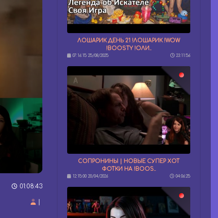
ЛОШАРИК ДЕНЬ 21 !ЛОШАРИК !WOW
!BOOSTY !ОЛИ..
07:16:15 25/08/2025
23:11:56
СОПРОНИНЫ | НОВЫЕ СУПЕР ХОТ
ФОТКИ НА !BOOS..
12:15:00 20/04/2026
04:06:25
01:08:43
|