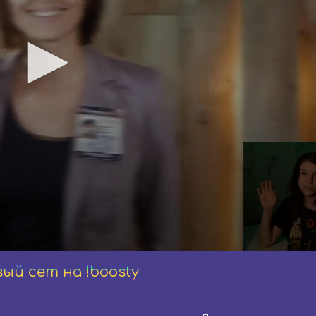
ый сет на !boosty