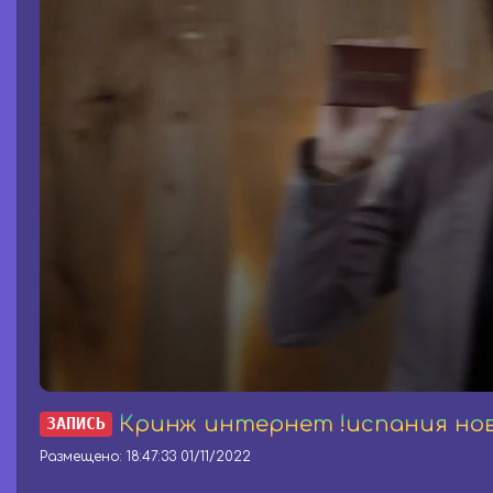
0
s
Кринж интернет !испания нов
ЗАПИСЬ
e
c
Размещено: 18:47:33 01/11/2022
o
n