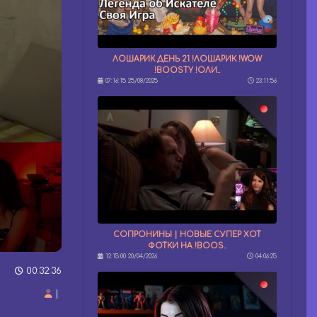
ЛОШАРИК ДЕНЬ 21 !ЛОШАРИК !WOW
!BOOSTY !ОЛИ..
07:16:15 25/08/2025
23:11:56
СОПРОНИНЫ | НОВЫЕ СУПЕР ХОТ
ФОТКИ НА !BOOS..
12:15:00 20/04/2026
04:06:25
00:32:36
|