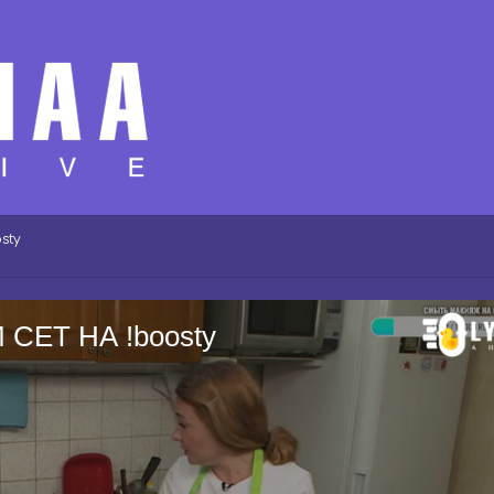
sty
 СЕТ НА !boosty