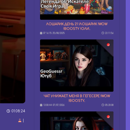
ЛОШАРИК ДЕНЬ 21 !ЛОШАРИК !WOW
!BOOSTY !ОЛИ..
07:16:15 25/08/2025
23:11:56
ЧАТ УНИЖАЕТ МЕНЯ В ГЕГЕСЕРЕ !WOW
!BOOSTY..
13:00:44 07/07/2026
05:20:08
01:08:24
|