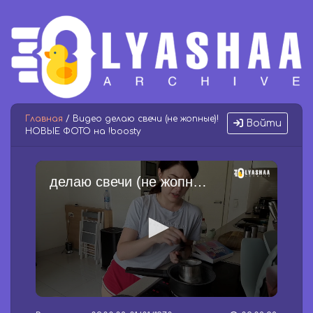
Главная
/ Видео делаю свечи (не жопные)!
Войти
НОВЫЕ ФОТО на !boosty
делаю свечи (не жопные)! НОВЫЕ ФОТО на !boosty
0
s