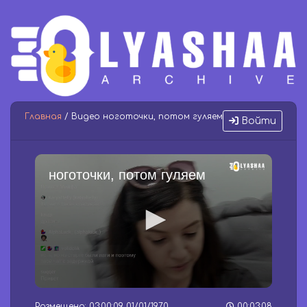
Главная
/ Видео ноготочки, потом гуляем
Войти
ноготочки, потом гуляем
0
s
Размещено: 03:00:09 01/01/1970
00:03:08