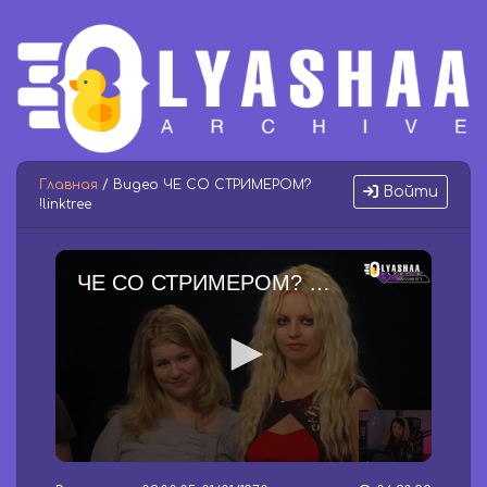
Главная
/ Видео ЧЕ СО СТРИМЕРОМ?
Войти
!linktree
ЧЕ СО СТРИМЕРОМ? !linktree
0
s