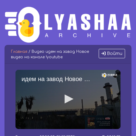
Главная
/ Видео идем на завод Новое
Войти
видео на канале !youtube
идем на завод Новое видео на канале !youtube
0
s