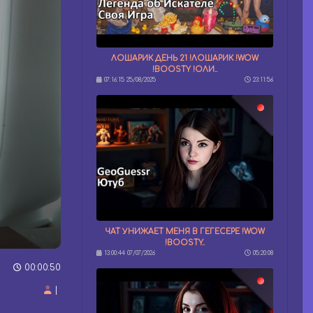
ЛОШАРИК ДЕНЬ 21 !ЛОШАРИК !WOW
!BOOSTY !ОЛИ..
07:16:15 25/08/2025
23:11:56
ЧАТ УНИЖАЕТ МЕНЯ В ГЕГЕСЕРЕ !WOW
!BOOSTY..
13:00:44 07/07/2026
05:20:08
00:00:50
|