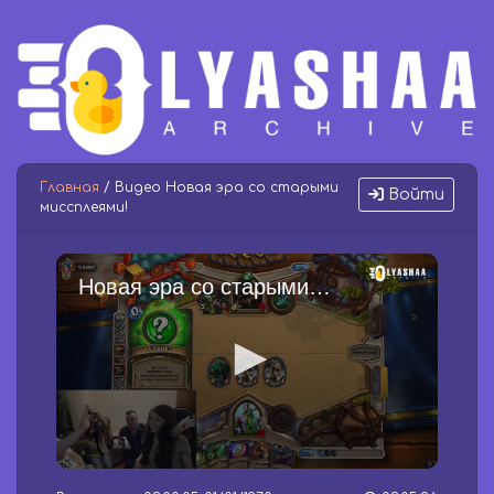
Главная
/ Видео Новая эра со старыми
Войти
миссплеями!
Новая эра со старыми миссплеями!
0
s