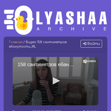
Главная
/ Видео 158 сантиметров
Войти
ебанутости_IRL
158 сантиметров ебанутости_IRL
0
s