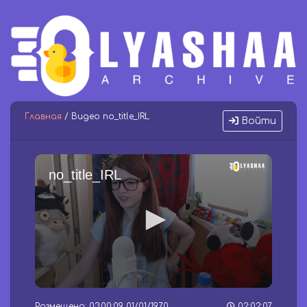
Главная
/ Видео no_title_IRL
Войти
no_title_IRL
0
s
Размещено: 03:00:09 01/01/1970
02:02:07