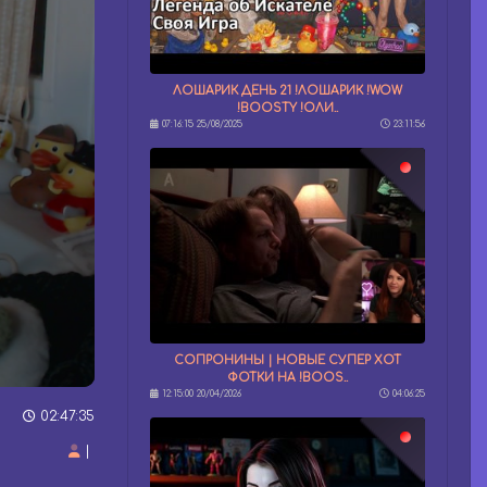
ЛОШАРИК ДЕНЬ 21 !ЛОШАРИК !WOW
!BOOSTY !ОЛИ..
07:16:15 25/08/2025
23:11:56
СОПРОНИНЫ | НОВЫЕ СУПЕР ХОТ
ФОТКИ НА !BOOS..
12:15:00 20/04/2026
04:06:25
02:47:35
|