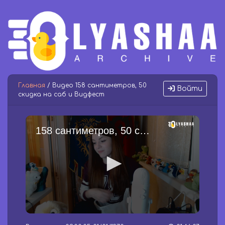
Главная
/ Видео 158 сантиметров, 50
Войти
скидка на саб и Видфест
158 сантиметров, 50 скидка на саб и Видфест
0
s